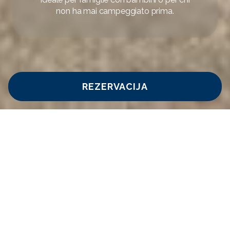
non ha mai campeggiato prima.
REZERVACIJA
Home
/
Camping Adria Ankaran
/
Tende Glamping Campeggio
DISPONIBILITÀ
RICHIESTA
Vivi il comfort completo del
campeggio in una tenda
Glamping