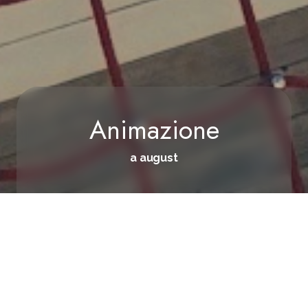
Animazione
a august
Home
/
Esperienze
/
Animazione
DISPONIBILITÀ
RICHIESTA
Presso il resort Adria Ankaran offriamo intrattenimento e
attività per tutte le generazioni.