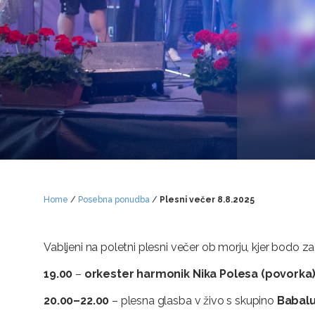
Home
/
Posebna ponudba
/
Plesni večer 8.8.2025
Vabljeni na poletni plesni večer ob morju, kjer bodo z
19.00
–
orkester harmonik
Nika Polesa (povorka
20.00–22.00
– plesna glasba v živo s skupino
Babal