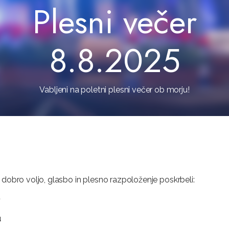
Plesni večer
8.8.2025
Vabljeni na poletni plesni večer ob morju!
a dobro voljo, glasbo in plesno razpoloženje poskrbeli:
)
u