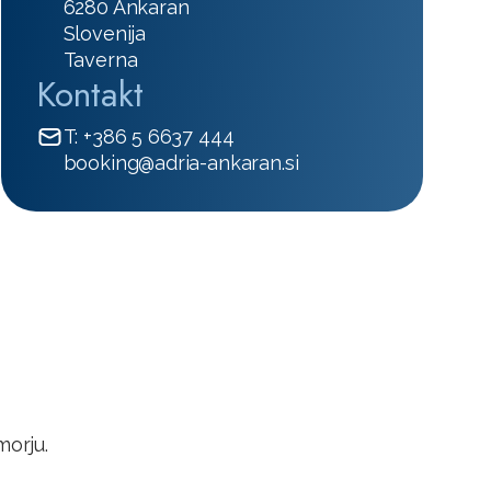
6280 Ankaran
Slovenija
Taverna
Kontakt
T: +386 5 6637 444
booking@adria-ankaran.si
morju.