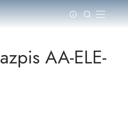
razpis AA-ELE-