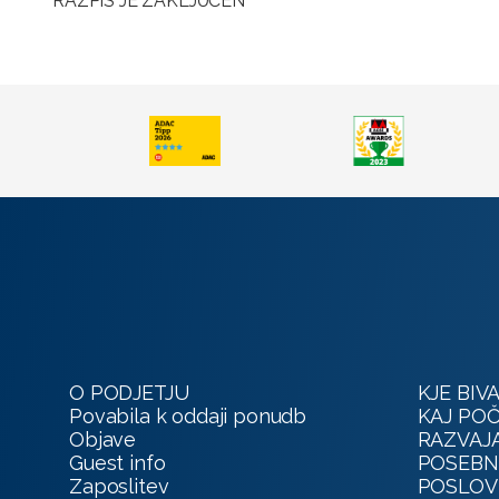
RAZPIS JE ZAKLJUČEN
O PODJETJU
KJE BIVA
Povabila k oddaji ponudb
KAJ POČ
Objave
RAZVAJ
Guest info
POSEBN
Zaposlitev
POSLO