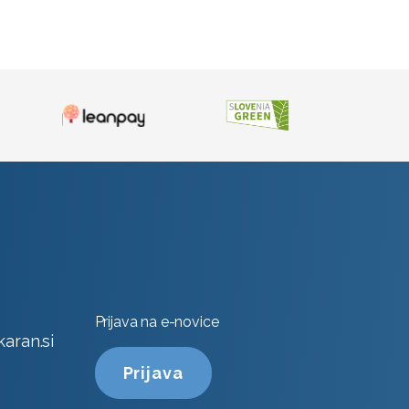
Prijava na e-novice
aran.si
Prijava