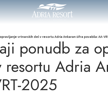
opravljanje vrtnarskih del v resortu Adria Ankaran šifra povabila: AA-V
aji ponudb za op
v resortu Adria A
VRT-2025