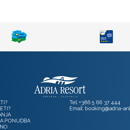
TI?
Tel:
+386 5 66 37 444
ETI?
Email:
booking@adria-ank
ANJA
A PONUDBA
VNO