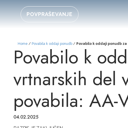
POVPRAŠEVANJE
Home
/
Povabila k oddaji ponudb
/
Povabilo k oddaji ponudb za 
Povabilo k odd
vrtnarskih del 
povabila: AA-
04.02.2025