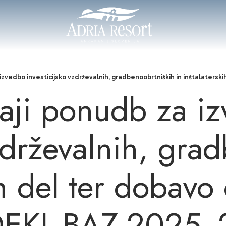
izvedbo investicijsko vzdrževalnih, gradbenoobrtniških in inštalaters
daji ponudb za i
vzdrževalnih, gra
ih del ter dobavo
-DEKL-BAZ-2025_