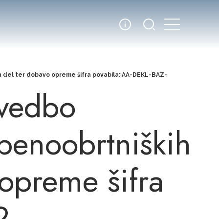
kih del ter dobavo opreme šifra povabila: AA-DEKL-BAZ-
zvedbo
dbenoobrtniških
 opreme šifra
2