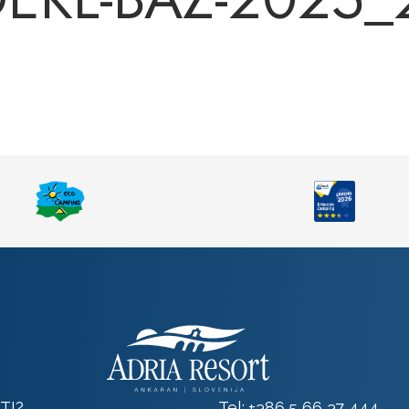
TI?
Tel:
+386 5 66 37 444