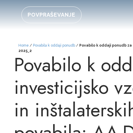
POVPRAŠEVANJE
Home
/
Povabila k oddaji ponudb
/
Povabilo k oddaji ponudb za 
2025_2
Povabilo k od
investicijsko 
in inštalatersk
povabila: AA