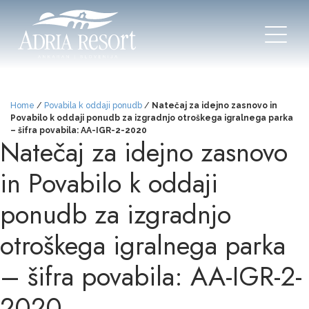
Home
/
Povabila k oddaji ponudb
/
Natečaj za idejno zasnovo in
Povabilo k oddaji ponudb za izgradnjo otroškega igralnega parka
– šifra povabila: AA-IGR-2-2020
Natečaj za idejno zasnovo
in Povabilo k oddaji
ponudb za izgradnjo
otroškega igralnega parka
– šifra povabila: AA-IGR-2-
2020