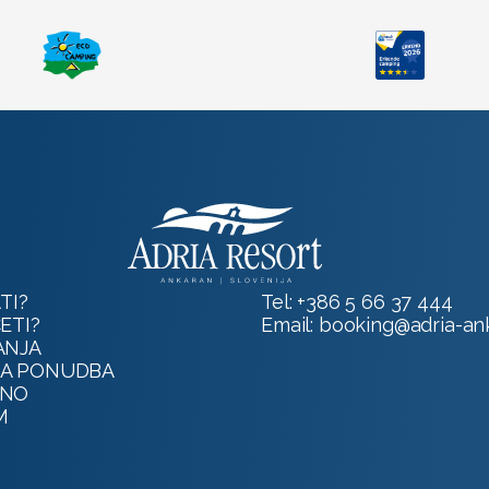
TI?
Tel:
+386 5 66 37 444
ETI?
Email:
booking@adria-ank
ANJA
A PONUDBA
VNO
M