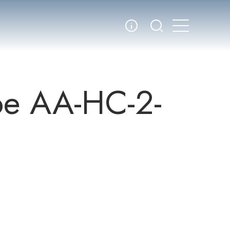
be AA-HC-2-