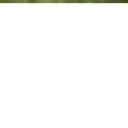
Home
/
Offerta speciale
/
Soggiorna in versione PREMIUM con
DISPONIBILITÀ
RICHIESTA
mezza pensione 2025
Godetevi comfort e
indipendenza nel cuore della
natura
Le
Case Mobili Premium
per un massimo di 4 persone
dispongono di due camere da letto separate, un bagno
con doccia, una cucina completamente attrezzata con
zona giorno e una spaziosa terrazza coperta. La terrazza
privata con vista sulla natura è il luogo perfetto per il
caffè del mattino, un riposo pomeridiano o momenti serali
sotto le stelle. La scelta ideale per coppie, famiglie o
gruppi di amici.