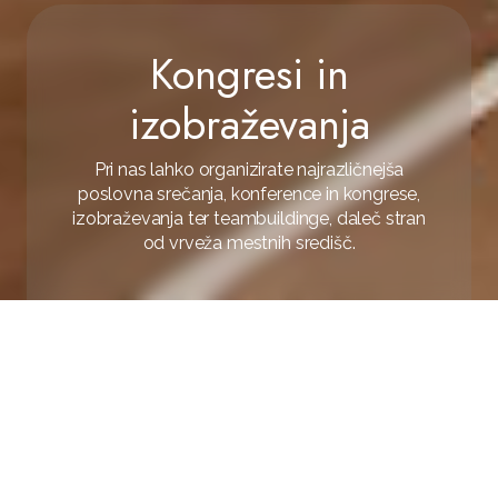
Kongresi in
izobraževanja
Pri nas lahko organizirate najrazličnejša
poslovna srečanja, konference in kongrese,
izobraževanja ter teambuildinge, daleč stran
od vrveža mestnih središč.
Home
/
Poslovno
/
Kongresi in izobraževanja
RAZPOLOŽLJIVOST
POVPRAŠEVANJE
Hotel & Resort Adria Ankaran je
prava mala zelena oaza in