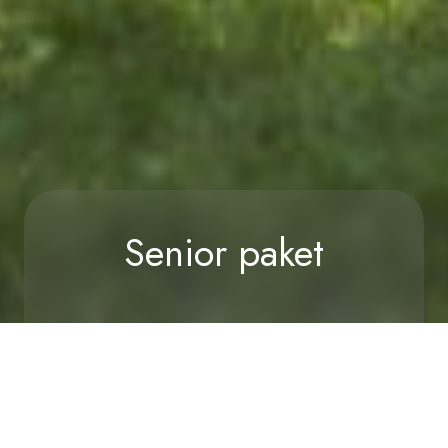
Senior paket
Home
/
Posebna ponudba
/
Senior paket
RAZPOLOŽLJIVOST
POVPRAŠEVANJE