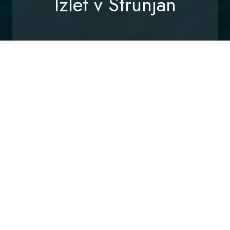
Izlet v Strunjan
Home
/
Doživetja
/
Izlet v Strunjan
RAZPOLOŽLJIVOST
POVPRAŠEVANJE
Strunjan – med morjem,
solinami in klifom
Strunjan je od Ankarana oddaljen 20 km. Zaradi svoje
izjemne lege in naravnih danosti je eden najbolj
idiličnih
krajev
na slovenski obali. Milo podnebje,
solinski zaliv
,
morska laguna
in kakovostna turistična ponudba
privabljajo obiskovalce, ki iščejo
spokojnost narave
in
sprostitev ob morju. Strunjan je pravi raj za ljubitelje
narave, saj ponuja popolno ravnovesje med mirom,
aktivnim oddihom in pristnim sredozemskim okoljem.