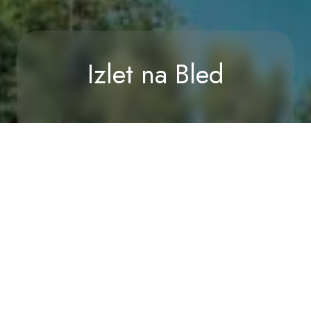
Izlet na Bled
Home
/
Doživetja
/
Izlet na Bled
RAZPOLOŽLJIVOST
POVPRAŠEVANJE
Bled – ikona slovenskega
turizma
Bled, oddaljen je oddaljen od Ankarana le 155 km.
Slovi
kot ikona slovenskega turizma in destinacija, ki
očara s svojo naravno lepoto
in slikovitim okoljem.