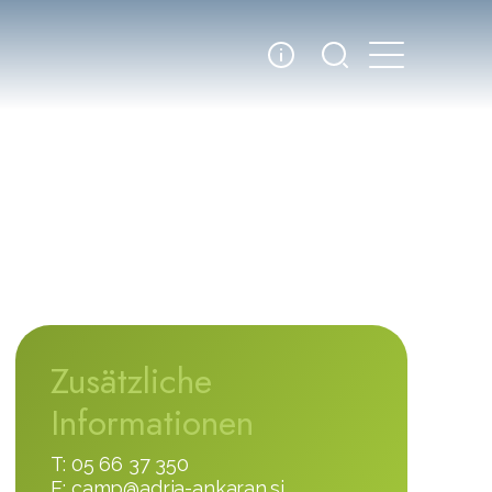
Zusätzliche
Informationen
T: 05 66 37 350
E:
camp@adria-ankaran.si