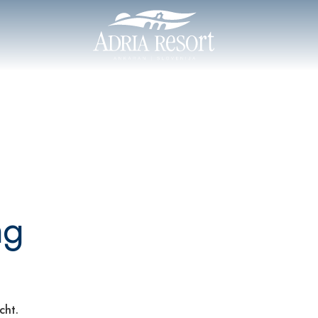
ng
cht.