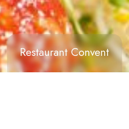
Restaurant Convent
Home
/
Erlebnisse
/
Restaurant Convent
VERFÜGBARKEIT
ANFRAGE
Restaurant des Hotels Convent
Das renovierte
Buffetrestaurant des Hotels Convent