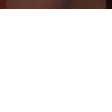
Home
/
Sonderangebot
/
Saunapaket für Zwei
VERFÜGBARKEIT
ANFRAGE
Saunapaket für Zwei
Besuchen Sie uns im Adria Ankaran Hotel & Resort.
Gönnen Sie sich eine Rundum-Verwöhnung für zwei mit
Sauna , Schwimmen im beheizten Meerwasserpool und
einem wunderbaren kulinarischen Erlebnis .
Genießen Sie die frische Seeluft , erkunden Sie die
Umgebung oder gönnen Sie sich einfach den Luxus von
Wellness .
Das Angebot beinhaltet: